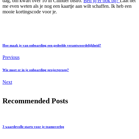
dag, om kwart over 10 in Cilinder bistro.
Ben jij er ook bij?
Laat het
me even weten als je nog een kaartje aan wilt schaffen. Ik heb een
mooie kortingscode voor je.
Hoe maak je van onboarding een gedeelde verantwoordelijkheid?
Previous
Wie moet er in je onboarding projectgroep?
Next
Recommended Posts
3 waardevolle starts voor je teamoverleg