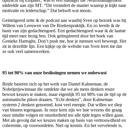
opdracht bij Empatec, was er een manager die Neuromanagement
uitdeelde aan zijn MT. “Dit verandert de manier waarop je kijkt naar
motivatie en leiderschap.” Dat belooft wat moois.
Geïntrigeerd zette ik de podcast aan waarbij Sven op bezoek was bij
Willem van Leeuwen van De Boekenpraktijk. En zo leerde ik de
basis van zijn gedachtengoed. Een gedachtengoed waar ik de laatste
tijd meer mee bezig ben. Ook geïnspireerd door het boek van
Genieke Hartoghs, Don’t push me, hoe je mensen wel beweegt. Het
zit in dezelfde lijn. Een kijkje op de website van Sven leert me dat
ze ook veel samenwerken.
95 tot 98% van onze beslissingen nemen we onbewust
Beide baseren zich op het werk van Daniel Kahneman, de
Nobelprijswinnaar die ontdekte dat we als mens denken reuze
bewust keuzes te maken, maar eigenlijk 95 tot 98% van de tijd op de
automatische piloot draaien. “Echt denken”, door Kahneman
systeem 2 denken genoemd, kost veel energie. Dat willen we diep
van binnen tegengaan. In onze kern zijn we luie wezens die graag
onze intuïtie volgen en onzekerheid ten alle tijde tegen willen gaan.
Met als gevolg dat we keuzes maken op basis van vertrouwdheid en
coherentie, op vooroordelen. Niet op kennis. En het vervelende is,